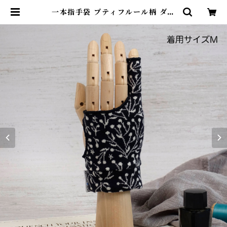
一本指手袋 プティフルール柄 ダー
クチャコール/アイボリー カリグラ
フィー/イラスト/絵描き/デッサン/
製図 紙面/タブレット 誤反応予防/
防汚/摩擦軽減/手汗対策 左右対応
グローブ | 糸 hilo 色（イトイロイ
ロ）