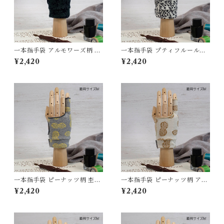
一本指手袋 アルモワーズ柄 ネ
一本指手袋 プティフルール柄
イビー/杢グリーン カリグラフ
アイボリー/ダークチャコール
¥2,420
¥2,420
ィー/イラスト/絵描き/デッサ
カリグラフィー/イラスト/絵描
ン/製図 紙面/タブレット 誤反
き/デッサン/製図 紙面/タブレ
応予防/ 防汚/摩擦軽減/手汗対
ット 誤反応予防/ 防汚/摩擦軽
策 左右対応 グローブ
減/手汗対策 左右対応 グロー
ブ
一本指手袋 ピーナッツ柄 杢グ
一本指手袋 ピーナッツ柄 アイ
レー／イチョウ カリグラフィ
ボリー/くるみ カリグラフィ
¥2,420
¥2,420
ー/イラスト/絵描き/デッサン/
ー/イラスト/絵描き/デッサン/
製図 紙面/タブレット 誤反応
製図 紙面/タブレット 誤反応
予防/ 防汚/摩擦軽減/手汗対策
予防/ 防汚/摩擦軽減/手汗対策
左右対応 グローブ
左右対応 グローブ