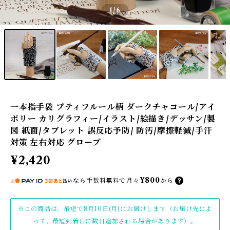
1
/6
一本指手袋 プティフルール柄 ダークチャコール/アイ
ボリー カリグラフィー/イラスト/絵描き/デッサン/製
図 紙面/タブレット 誤反応予防/ 防汚/摩擦軽減/手汗
対策 左右対応 グローブ
¥2,420
¥800
なら
手数料無料で
月々
から
※この商品は、最短で8月10日(月)にお届けします（お届け先によ
って、最短到着日に数日追加される場合があります）。