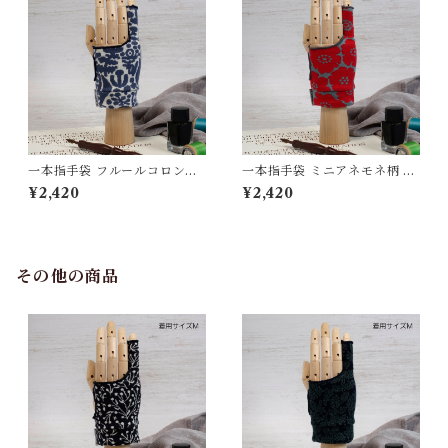
一本指手袋 フルールコロン柄
一本指手袋 ミニアネモネ柄 ア
アイボリー/ブルーグレー カリ
ロエ/レッド カリグラフィー/
¥2,420
¥2,420
グラフィー/イラスト/絵描き/
イラスト/絵描き/デッサン/製
デッサン/製図 紙面/タブレッ
図 紙面/タブレット 誤反応予
ト 誤反応予防/ 防汚/摩擦軽減/
防/ 防汚/摩擦軽減/手汗対策 左
手汗対策 左右対応 グローブ
右対応 グローブ
その他の商品