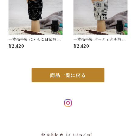
一本指手袋 にゃんこ日記柄 黒
一本指手袋 パーティクル柄 ア
／カシミヤ カリグラフィー/イ
イボリー/黒 カリグラフィー/
¥2,420
¥2,420
ラスト/絵描き/デッサン/製図
イラスト/絵描き/デッサン/製
紙面/タブレット 誤反応予防/
図 紙面/タブレット 誤反応予
防汚/摩擦軽減/手汗対策 左右
防/ 防汚/摩擦軽減/手汗対策 左
対応 グローブ
右対応 グローブ
商品一覧に戻る
© 糸 hilo 色（イトイロイロ）