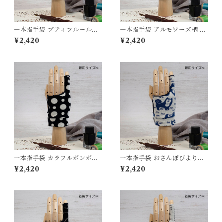
一本指手袋 プティフルール柄
一本指手袋 アルモワーズ柄 ネ
ダークチャコール/アイボリー
イビー/杢グリーン カリグラフ
¥2,420
¥2,420
カリグラフィー/イラスト/絵描
ィー/イラスト/絵描き/デッサ
き/デッサン/製図 紙面/タブレ
ン/製図 紙面/タブレット 誤反
ット 誤反応予防/ 防汚/摩擦軽
応予防/ 防汚/摩擦軽減/手汗対
減/手汗対策 左右対応 グロー
策 左右対応 グローブ
ブ
一本指手袋 カラフルボンボン
一本指手袋 おさんぽびより柄
柄 黒/アイボリー カリグラフ
アイボリー/ジェイブルー カリ
¥2,420
¥2,420
ィー/イラスト/絵描き/デッサ
グラフィー/イラスト/絵描き/
ン/製図 紙面/タブレット 誤反
デッサン/製図 紙面/タブレッ
応予防/ 防汚/摩擦軽減/手汗対
ト 誤反応予防/ 防汚/摩擦軽減/
策 左右対応 グローブ
手汗対策 左右対応 グローブ