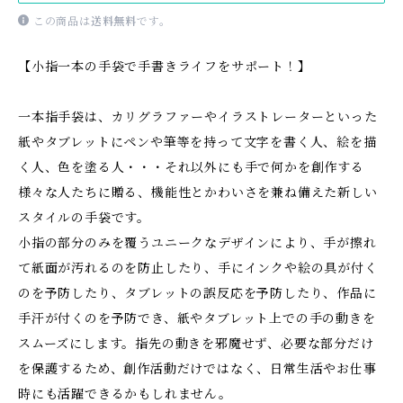
この商品は
送料無料
です。
【小指一本の手袋で手書きライフをサポート！】
一本指手袋は、カリグラファーやイラストレーターといった
紙やタブレットにペンや筆等を持って文字を書く人、絵を描
く人、色を塗る人・・・それ以外にも手で何かを創作する
様々な人たちに贈る、機能性とかわいさを兼ね備えた新しい
スタイルの手袋です。
小指の部分のみを覆うユニークなデザインにより、手が擦れ
て紙面が汚れるのを防止したり、手にインクや絵の具が付く
のを予防したり、タブレットの誤反応を予防したり、作品に
手汗が付くのを予防でき、紙やタブレット上での手の動きを
スムーズにします。指先の動きを邪魔せず、必要な部分だけ
を保護するため、創作活動だけではなく、日常生活やお仕事
時にも活躍できるかもしれません。