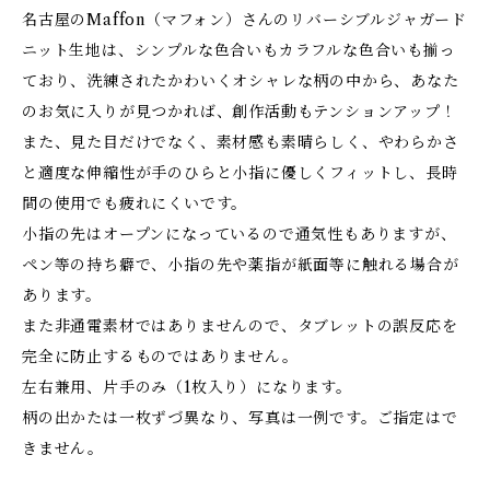
名古屋のMaffon（マフォン）さんのリバーシブルジャガード
ニット生地は、シンプルな色合いもカラフルな色合いも揃っ
ており、洗練されたかわいくオシャレな柄の中から、あなた
のお気に入りが見つかれば、創作活動もテンションアップ！
また、見た目だけでなく、素材感も素晴らしく、やわらかさ
と適度な伸縮性が手のひらと小指に優しくフィットし、長時
間の使用でも疲れにくいです。
小指の先はオープンになっているので通気性もありますが、
ペン等の持ち癖で、小指の先や薬指が紙面等に触れる場合が
あります。
また非通電素材ではありませんので、タブレットの誤反応を
完全に防止するものではありません。
左右兼用、片手のみ（1枚入り）になります。
柄の出かたは一枚ずづ異なり、写真は一例です。ご指定はで
きません。