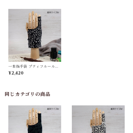
一本指手袋 プティフルール柄
ダークチャコール/アイボリー
¥2,420
カリグラフィー/イラスト/絵描
き/デッサン/製図 紙面/タブレ
ット 誤反応予防/ 防汚/摩擦軽
減/手汗対策 左右対応 グロー
ブ
同じカテゴリの商品