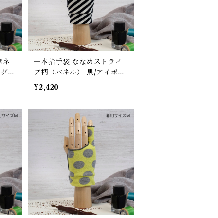
パネ
一本指手袋 ななめストライ
リグラ
プ柄（パネル） 黒/アイボリ
/デ
ー カリグラフィー/イラスト/
¥2,420
レット
絵描き/デッサン/製図 紙面/
減/
タブレット 誤反応予防/ 防
ーブ
汚/摩擦軽減/手汗対策 左右対
応 グローブ