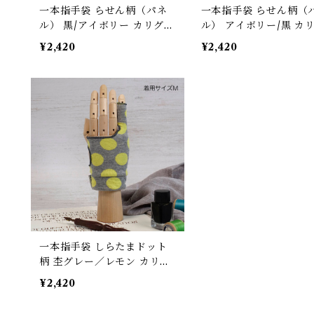
一本指手袋 らせん柄（パネ
一本指手袋 らせん柄（
ル） 黒/アイボリー カリグラ
ル） アイボリー/黒 カ
フィー/イラスト/絵描き/デ
フィー/イラスト/絵描き
¥2,420
¥2,420
ッサン/製図 紙面/タブレット
ッサン/製図 紙面/タブ
誤反応予防/ 防汚/摩擦軽減/
誤反応予防/ 防汚/摩擦軽
手汗対策 左右対応 グローブ
手汗対策 左右対応 グロ
一本指手袋 しらたまドット
柄 杢グレー／レモン カリグ
ラフィー/イラスト/絵描き/
¥2,420
デッサン/製図 紙面/タブレッ
ト 誤反応予防/ 防汚/摩擦軽