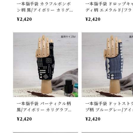
一本指手袋 カラフルボンボ
一本指手袋 ドロップキ
ン柄 黒/アイボリー カリグラ
ディ柄 エメラルド/フラ
フィー/イラスト/絵描き/デ
ゴ カリグラフィー/イラ
¥2,420
¥2,420
ッサン/製図 紙面/タブレット
絵描き/デッサン/製図 紙
誤反応予防/ 防汚/摩擦軽減/
タブレット 誤反応予防/
手汗対策 左右対応 グローブ
汚/摩擦軽減/手汗対策 
応 グローブ
一本指手袋 パーティクル柄
一本指手袋 ドットスト
黒/アイボリー カリグラフィ
プ柄 ブルーグレー/アイ
ー/イラスト/絵描き/デッサ
ー カリグラフィー/イラ
¥2,420
¥2,420
ン/製図 紙面/タブレット 誤
絵描き/デッサン/製図 紙
反応予防/ 防汚/摩擦軽減/手
タブレット 誤反応予防/