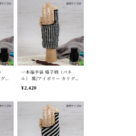
左右対
汗対策 左右対応 グローブ
ネ
一本指手袋 格子柄（パネ
リグラ
ル） 黒/アイボリー カリグラ
/デ
フィー/イラスト/絵描き/デ
¥2,420
レット
ッサン/製図 紙面/タブレット
減/
誤反応予防/ 防汚/摩擦軽減/
ーブ
手汗対策 左右対応 グローブ