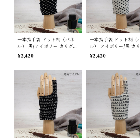
一本指手袋 ドット柄（パネ
一本指手袋 ドット柄（
ル） 黒/アイボリー カリグラ
ル） アイボリー/黒 カ
フィー/イラスト/絵描き/デ
フィー/イラスト/絵描き
¥2,420
¥2,420
ッサン/製図 紙面/タブレット
ッサン/製図 紙面/タブ
誤反応予防/ 防汚/摩擦軽減/
誤反応予防/ 防汚/摩擦軽
手汗対策 左右対応 グローブ
手汗対策 左右対応 グロ