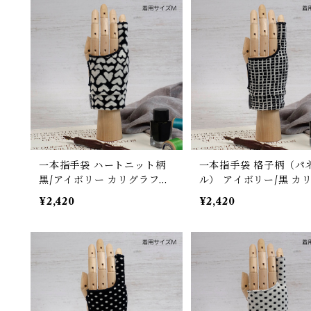
汗対策 左右対応 グローブ
汚/摩擦軽減/手汗対策 
応 グローブ
一本指手袋 ハートニット柄
一本指手袋 格子柄（パ
黒/アイボリー カリグラフィ
ル） アイボリー/黒 カ
ー/イラスト/絵描き/デッサ
フィー/イラスト/絵描き
¥2,420
¥2,420
ン/製図 紙面/タブレット 誤
ッサン/製図 紙面/タブ
反応予防/ 防汚/摩擦軽減/手
誤反応予防/ 防汚/摩擦軽
汗対策 左右対応 グローブ
手汗対策 左右対応 グロ