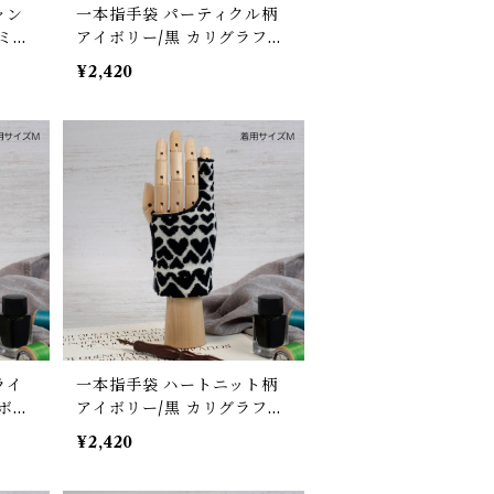
ャン
一本指手袋 パーティクル柄
ミン
アイボリー/黒 カリグラフィ
スト/
ー/イラスト/絵描き/デッサ
¥2,420
面/
ン/製図 紙面/タブレット 誤
 防
反応予防/ 防汚/摩擦軽減/手
左右対
汗対策 左右対応 グローブ
ライ
一本指手袋 ハートニット柄
ボリ
アイボリー/黒 カリグラフィ
スト/
ー/イラスト/絵描き/デッサ
¥2,420
面/
ン/製図 紙面/タブレット 誤
 防
反応予防/ 防汚/摩擦軽減/手