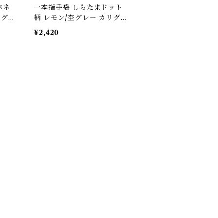
パネ
一本指手袋 しらたまドット
リグラ
柄 レモン/杢グレー カリグラ
/デ
フィー/イラスト/絵描き/デ
¥2,420
レット
ッサン/製図 紙面/タブレット
減/
誤反応予防/ 防汚/摩擦軽減/
ーブ
手汗対策 左右対応 グローブ