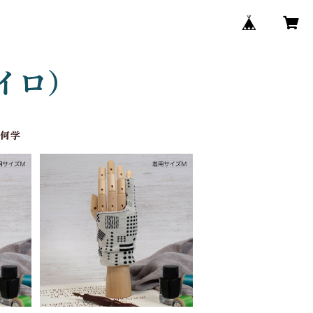
ロイロ）
幾何学