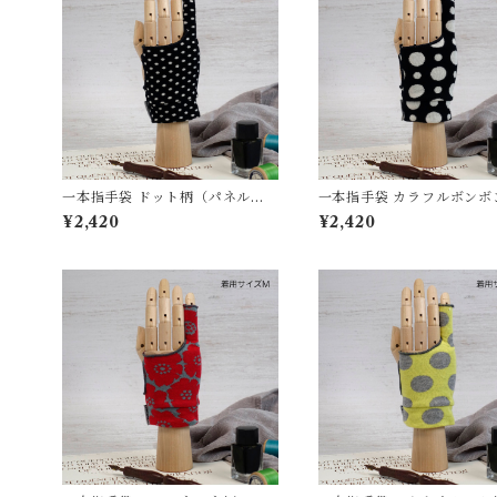
一本指手袋 ドット柄（パネル）
一本指手袋 カラフルボンボ
黒/アイボリー カリグラフィー/イ
黒/アイボリー カリグラフィ
¥2,420
¥2,420
ラスト/絵描き/デッサン/製図 紙
ラスト/絵描き/デッサン/製
面/タブレット 誤反応予防/ 防汚/
面/タブレット 誤反応予防/ 
摩擦軽減/手汗対策 左右対応 グロ
摩擦軽減/手汗対策 左右対応
ーブ
ーブ