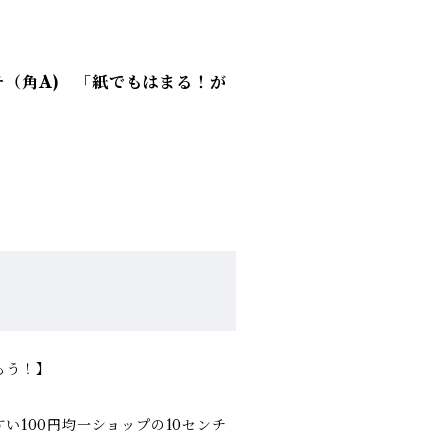
チ（角A) 「紙でもはまる！が
もう！】
い100円均一ショップの10センチ