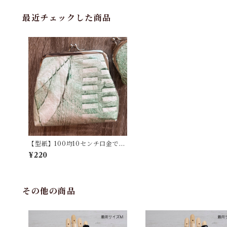
最近チェックした商品
【型紙】100均10センチ口金で作
るがま口ポーチ（角A) 「紙でも
¥220
はまる！がま口」シリーズ（お試
し価格）
その他の商品