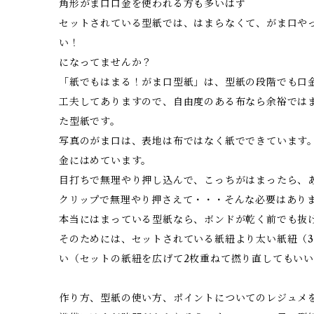
角形がま口口金を使われる方も多いはず
セットされている型紙では、はまらなくて、がま口や
い！
になってませんか？
「紙でもはまる！がま口型紙」は、型紙の段階でも口
工夫してありますので、自由度のある布なら余裕では
た型紙です。
写真のがま口は、表地は布ではなく紙でできています
金にはめています。
目打ちで無理やり押し込んで、こっちがはまったら、
クリップで無理やり押さえて・・・そんな必要はあり
本当にはまっている型紙なら、ボンドが乾く前でも抜
そのためには、セットされている紙紐より太い紙紐（
い（セットの紙紐を広げて2枚重ねて撚り直してもい
作り方、型紙の使い方、ポイントについてのレジュメ