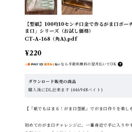
【型紙】100均10センチ口金で作るがま口ポー
ま口」シリーズ（お試し価格）
CT-A-168（角A).pdf
¥220
なら
手数料無料の
翌月払いでOK
ダウンロード販売の商品
購入後にDL出来ます (446948バイト)
【「紙でもはまる！がま口型紙」でがま口作りを楽し
初めてのがま口チャレンジに、一番身近で手に入りやす