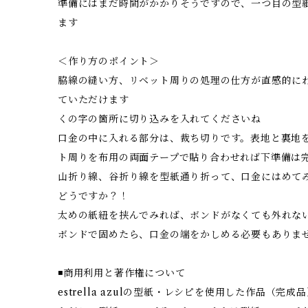
準備にはまだ時間がかかりそうですので、一つ目の型
ます
＜作り方のポイント＞
脇線の縫い方、リベット周りの処理の仕方が直感的に
ていただけます
くの字の箇所に切り込みを入れてくださいね
口金の中に入れる部分は、裁ち切りです。表地と裏地
ト周りを布用の両面テープで貼り合わせれば下準備は
山折り線、谷折り線を型紙通り折って、口金にはめて
どうですか？！
太めの紙紐を挟んでみれば、ボンドがなくても外れな
ボンドで固めたら、口金の端をかしめる必要もありま
◾️商用利用と著作権について
estrella azulの型紙・レシピを使用した作品（完