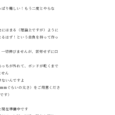
っぱり難しい！もう二度とやらな
金にはまる（理論上ですが）ように
まるはず！という自負を持って作っ
。一切伸びませんが、苦労せずに口
あっちが外れて、ボンドが乾くまで
ません
けないんですよ
3mmぐらいの太さ）をご用意くださ
いです）
を現在準備中です