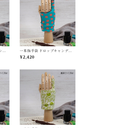
ン柄
一本指手袋 ドロップキャンディ
ー/イ
柄 エメラルド/フラミンゴ カリグ
¥2,420
図 紙
ラフィー/イラスト/絵描き/デッサ
防汚/
ン/製図 紙面/タブレット 誤反応
 グロ
予防/ 防汚/摩擦軽減/手汗対策 左
右対応 グローブ